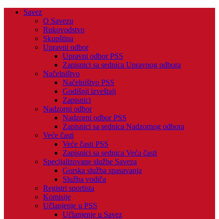
Savez
O Savezu
Rukovodstvo
Skupština
Upravni odbor
Upravni odbor PSS
Zapisnici sa sednica Upravnog odbora
Načelništvo
Načelništvo PSS
Godišnji izveštaji
Zapisnici
Nadzorni odbor
Nadzorni odbor PSS
Zapisnici sa sednica Nadzornog odbora
Veće časti
Veće časti PSS
Zapisnici sa sednica Veća časti
Specijalizovane službe Saveza
Gorska služba spasavanja
Služba vodiča
Registri sportista
Komisije
Učlanjenje u PSS
Učlanjenje u Savez