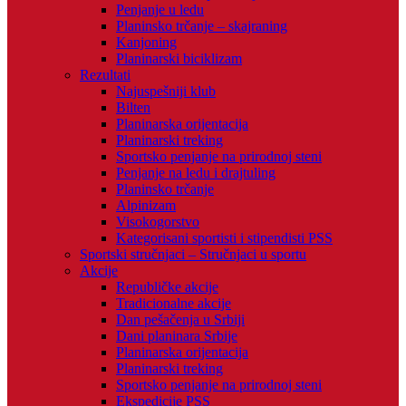
Penjanje u ledu
Planinsko trčanje – skajraning
Kanjoning
Planinarski biciklizam
Rezultati
Najuspešniji klub
Bilten
Planinarska orijentacija
Planinarski treking
Sportsko penjanje na prirodnoj steni
Penjanje na ledu i drajtuling
Planinsko trčanje
Alpinizam
Visokogorstvo
Kategorisani sportisti i stipendisti PSS
Sportski stručnjaci – Stručnjaci u sportu
Akcije
Republičke akcije
Tradicionalne akcije
Dan pešačenja u Srbiji
Dani planinara Srbije
Planinarska orijentacija
Planinarski treking
Sportsko penjanje na prirodnoj steni
Ekspedicije PSS