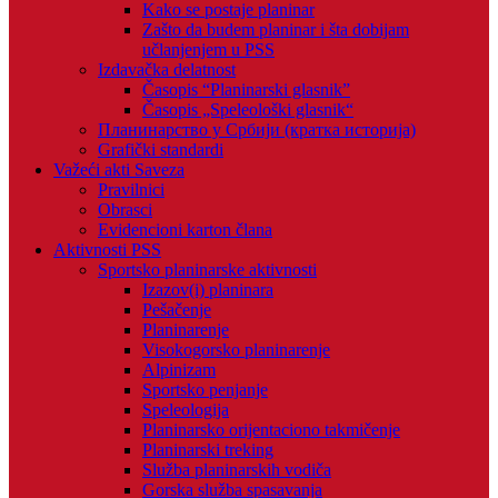
Kako se postaje planinar
Zašto da budem planinar i šta dobijam
učlanjenjem u PSS
Izdavačka delatnost
Časopis “Planinarski glasnik”
Časopis „Speleološki glasnik“
Планинарство у Србији (кратка историја)
Grafički standardi
Važeći akti Saveza
Pravilnici
Obrasci
Evidencioni karton člana
Aktivnosti PSS
Sportsko planinarske aktivnosti
Izazov(i) planinara
Pešačenje
Planinarenje
Visokogorsko planinarenje
Alpinizam
Sportsko penjanje
Speleologija
Planinarsko orijentaciono takmičenje
Planinarski treking
Služba planinarskih vodiča
Gorska služba spasavanja