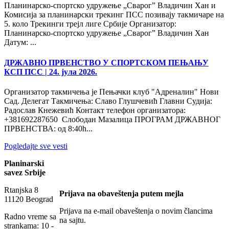
Планинарско-спортско удружење „Сварог” Владичин Хан и
Комисија за планинарски трекинг ПСС позивају такмичаре на
5. коло Трекинги трејл лиге Србије Организатор:
Планинарско-спортско удружење „Сварог” Владичин Хан
Датум: ...
ДРЖАВНО ПРВЕНСТВО У СПОРТСКОМ ПЕЊАЊУ
КСП ПСС
| 24. јула 2026.
Организатор такмичења је Пењачки клуб "Адреналин" Нови
Сад. Делегат Такмичења: Славо Глушчевић Главни Судија:
Радослав Кнежевић Контакт телефон организатора:
+381692287650 Слободан Мазалица ПРОГРАМ ДРЖАВНОГ
ПРВЕНСТВА: од 8:40h...
Pogledajte sve vesti
Planinarski
savez Srbije
Rtanjska 8
Prijava na obaveštenja putem mejla
11120 Beograd
Prijava na e-mail obaveštenja o novim člancima
Radno vreme sa
na sajtu.
strankama: 10 -