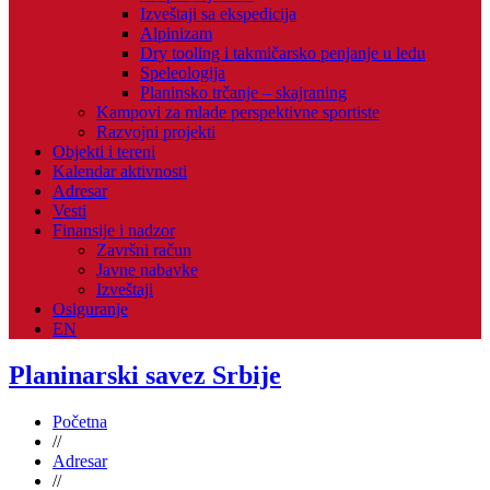
Izveštaji sa ekspedicija
Alpinizam
Dry tooling i takmičarsko penjanje u ledu
Speleologija
Planinsko trčanje – skajraning
Kampovi za mlade perspektivne sportiste
Razvojni projekti
Objekti i tereni
Kalendar aktivnosti
Adresar
Vesti
Finansije i nadzor
Završni račun
Javne nabavke
Izveštaji
Osiguranje
EN
Planinarski savez Srbije
Početna
//
Adresar
//