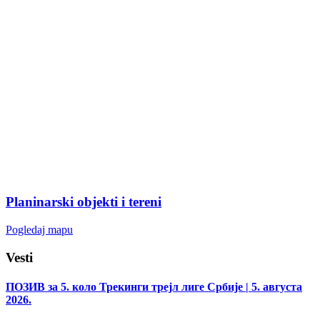
Planinarski objekti i tereni
Pogledaj mapu
Vesti
ПОЗИВ за 5. коло Трекинги трејл лиге Србије
| 5. августа
2026.